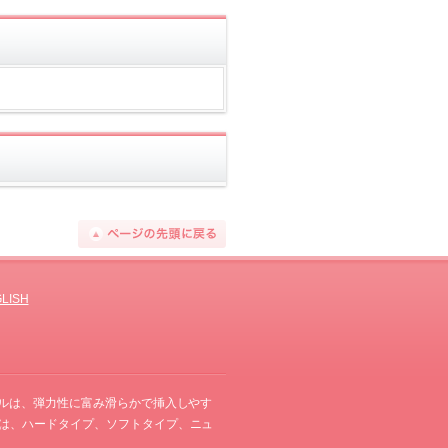
ページの先
LISH
テルは、弾力性に富み滑らかで挿入しやす
は、ハードタイプ、ソフトタイプ、ニュ