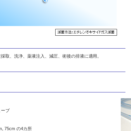
液採取、洗浄、薬液注入、減圧、術後の排液に適用。
ューブ
, 75cm の4カ所