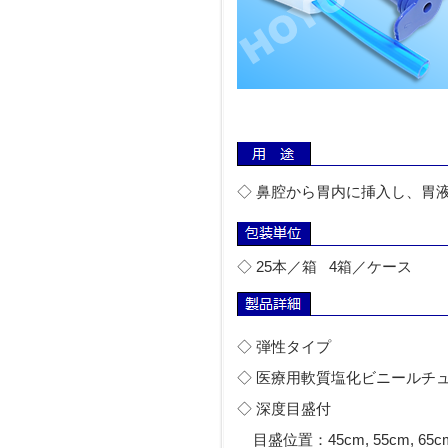
◇ 鼻腔から胃内に挿入し、胃
◇ 25本／箱 4箱／ケース
◇ 弾性タイプ
◇ 医療用軟質塩化ビニールチ
◇ 深度目盛付
目盛位置：45cm, 55cm, 65cm