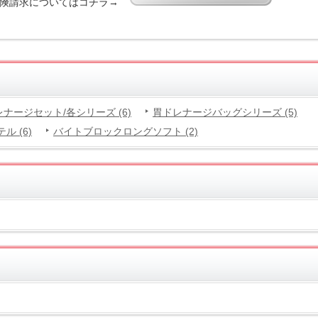
保険請求についてはコチラ→
ナージセット/各シリーズ (6)
胃ドレナージバッグシリーズ (5)
 (6)
バイトブロックロングソフト (2)