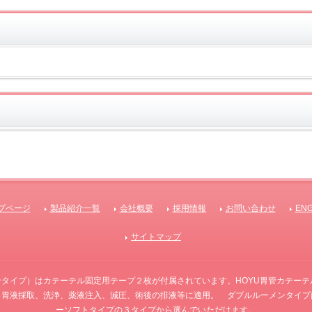
プページ
製品紹介一覧
会社概要
採用情報
お問い合わせ
ENG
サイトマップ
ンタイプ）はカテーテル固定用テープ２枚が付属されています。HOYU胃管カテー
、胃液採取、洗浄、薬液注入、減圧、術後の排液等に適用。 ダブルルーメンタイプ
ーソフトタイプの３タイプから選んでいただけます。